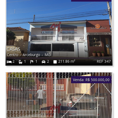
CASAS
Centro
–
Arceburgo
–
MG
REF 347
2
1
1
2
211.86 m²
Venda:
R$ 500.000,00