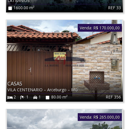
LATICINIOS
REF 33
1600.00 m²
Venda:
R$ 170.000,00
CASAS
VILA CENTENARIO
–
Arceburgo
–
MG
REF 356
2
1
1
80.00 m²
Venda:
R$ 265.000,00