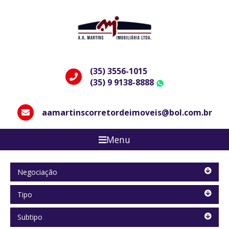
(35) 3556-1015
(35) 9 9138-8888
WhatsApp
aamartinscorretordeimoveis@bol.com.br
Menu
Negociação
Negociação
Tipo
Tipo
Tipo
Subtipo