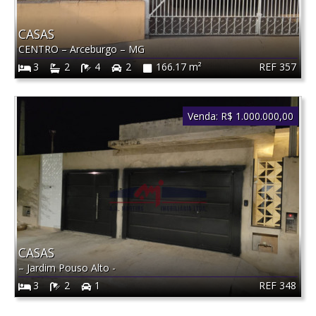
CASAS
CENTRO
–
Arceburgo
–
MG
REF 357
3
2
4
2
166.17 m²
Venda:
R$ 1.000.000,00
CASAS
– Jardim Pouso Alto -
REF 348
3
2
1