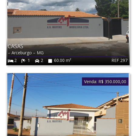
CASAS
–
Arceburgo
–
MG
REF 297
2
1
2
60.00 m²
Venda:
R$ 350.000,00