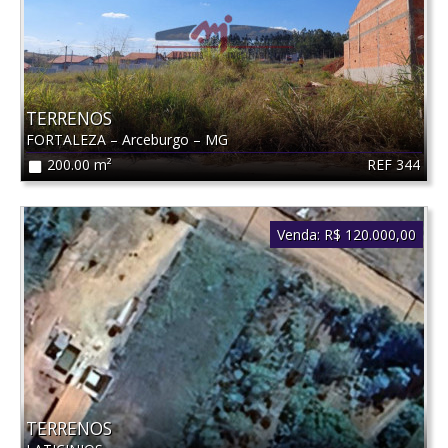
TERRENOS
FORTALEZA
–
Arceburgo
–
MG
REF 344
200.00 m²
Venda:
R$ 120.000,00
TERRENOS