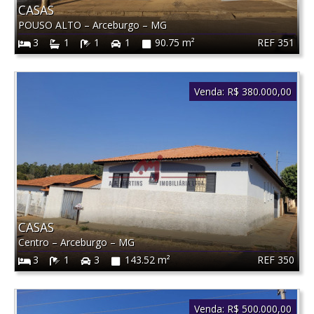
CASAS
POUSO ALTO
–
Arceburgo
–
MG
REF 351
3
1
1
1
90.75 m²
Venda:
R$ 380.000,00
CASAS
Centro
–
Arceburgo
–
MG
REF 350
3
1
3
143.52 m²
Venda:
R$ 500.000,00