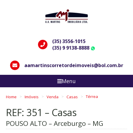
(35) 3556-1015
(35) 9 9138-8888
WhatsApp
aamartinscorretordeimoveis@bol.com.br
Menu
Home
Imóveis
Venda
Casas
Térrea
REF: 351 – Casas
POUSO ALTO – Arceburgo – MG