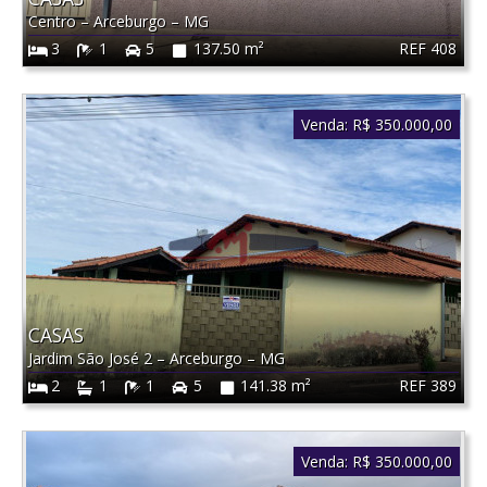
Centro
–
Arceburgo
–
MG
REF 408
3
1
5
137.50 m²
Venda:
R$ 350.000,00
CASAS
Jardim São José 2
–
Arceburgo
–
MG
REF 389
2
1
1
5
141.38 m²
Venda:
R$ 350.000,00