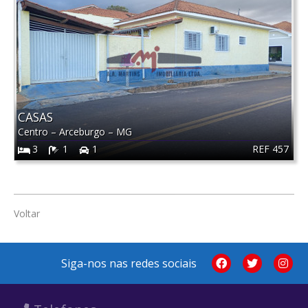
CASAS
Centro
–
Arceburgo
–
MG
REF 457
3
1
1
Voltar
Siga-nos nas redes sociais