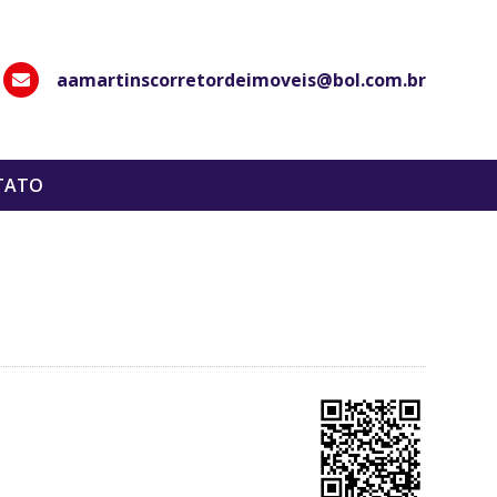
aamartinscorretordeimoveis@bol.com.br
hatsApp
TATO