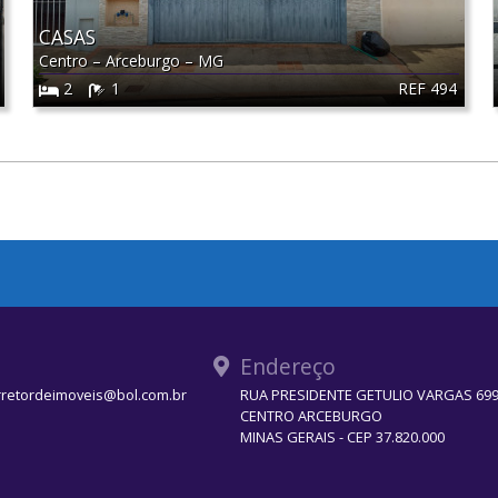
CASAS
Centro
–
Arceburgo
–
MG
REF 494
2
1
Endereço
rretordeimoveis@bol.com.br
RUA PRESIDENTE GETULIO VARGAS 699 
CENTRO ARCEBURGO
MINAS GERAIS - CEP 37.820.000