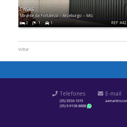
CASAS
Mirante da Fortaleza
–
Arceburgo
–
MG
REF 442
2
1
1
Voltar
Telefones
E-mail
(35) 3556-1015
aamartinsco
(35) 9 9138-8888
WhatsApp