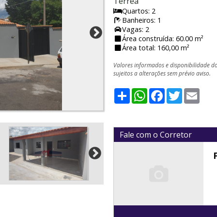
Térrea
Quartos: 2
Banheiros: 1
Vagas: 2
Área construída: 60.00 m²
Área total: 160,00 m²
Valores informados e disponibilidade d
sujeitos a alterações sem prévio aviso.
Share
WhatsApp
Facebook
Twitter
Emai
Fale com o Corretor