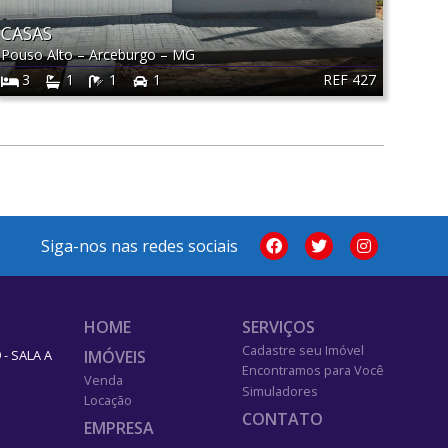
CASAS
Pouso Alto
–
Arceburgo
–
MG
REF 427
3
1
1
1
Siga-nos nas redes sociais
HOME
SERVIÇOS
Cadastre seu Imóvel
IMÓVEIS
- SALA A
Encontramos para Você
Venda
Simuladores
Locação
CONTATO
EMPRESA