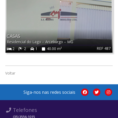
CASAS
Residencial do Lago
–
Arceburgo
–
MG
REF 487
2
2
1
40.00 m²
Voltar
Siga-nos nas redes sociais
Telefones
(35) 3556-1015