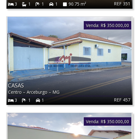
REF 351
3
1
1
1
90.75 m²
Venda:
R$ 350.000,00
CASAS
Centro
–
Arceburgo
–
MG
REF 457
3
1
1
Venda:
R$ 350.000,00