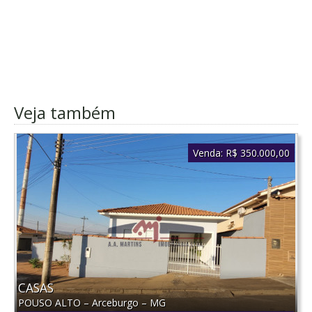
Veja também
Venda:
R$ 350.000,00
CASAS
POUSO ALTO
–
Arceburgo
–
MG