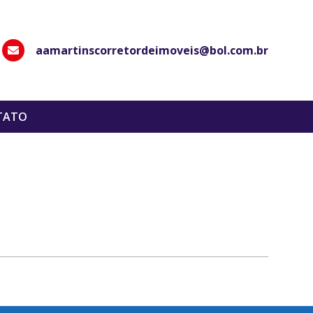
aamartinscorretordeimoveis@bol.com.br
hatsApp
TATO