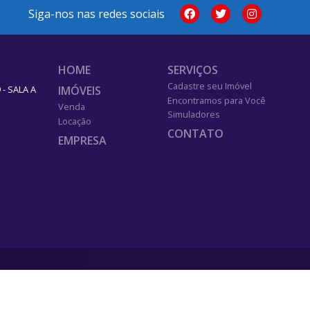
Siga-nos nas redes sociais
HOME
SERVIÇOS
Cadastre seu Imóvel
IMÓVEIS
- SALA A
Encontramos para Você
Venda
Simuladores
Locação
CONTATO
EMPRESA