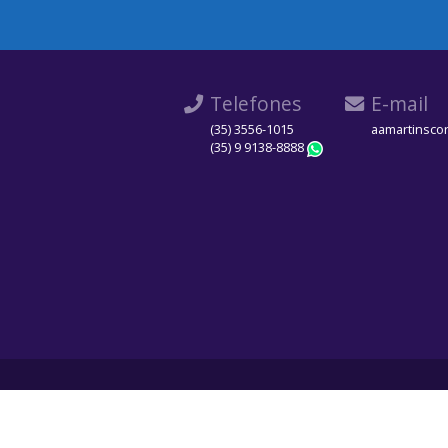
Telefones
E-mail
(35) 3556-1015
aamartinsco
(35) 9 9138-8888
WhatsApp