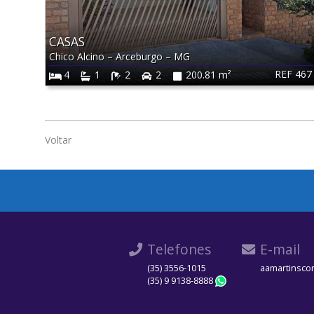
CASAS
Chico Alcino
–
Arceburgo
–
MG
REF 467
4
1
2
2
200.81 m²
Voltar
Telefones
E-mail
(35) 3556-1015
aamartinsco
(35) 9 9138-8888
WhatsApp