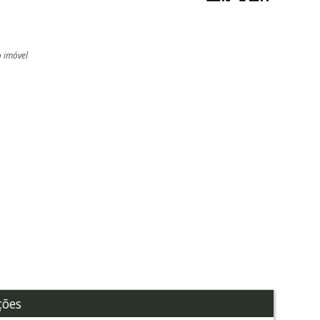
o imóvel
l
ções