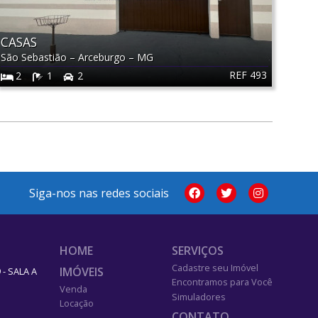
CASAS
São Sebastião
–
Arceburgo
–
MG
REF 493
2
1
2
Siga-nos nas redes sociais
HOME
SERVIÇOS
Cadastre seu Imóvel
IMÓVEIS
- SALA A
Encontramos para Você
Venda
Simuladores
Locação
CONTATO