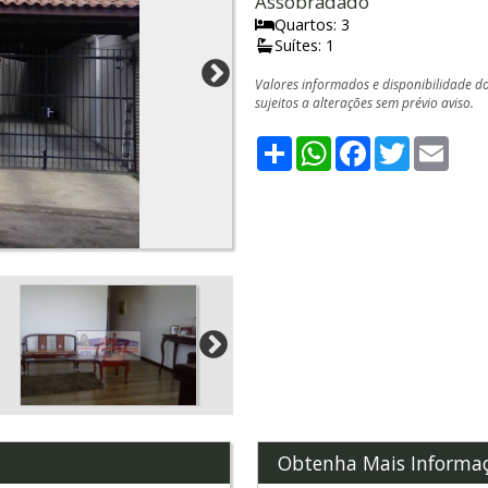
Assobradado
Quartos: 3
Suítes: 1
Valores informados e disponibilidade d
sujeitos a alterações sem prévio aviso.
Share
WhatsApp
Facebook
Twitter
Emai
Obtenha Mais Informa