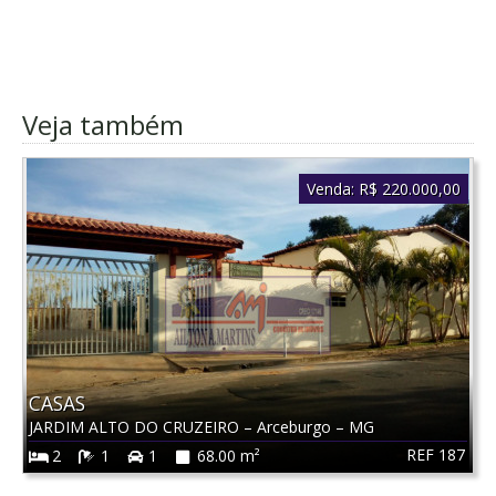
Veja também
Venda:
R$ 220.000,00
CASAS
JARDIM ALTO DO CRUZEIRO
–
Arceburgo
–
MG
REF 187
2
1
1
68.00 m²