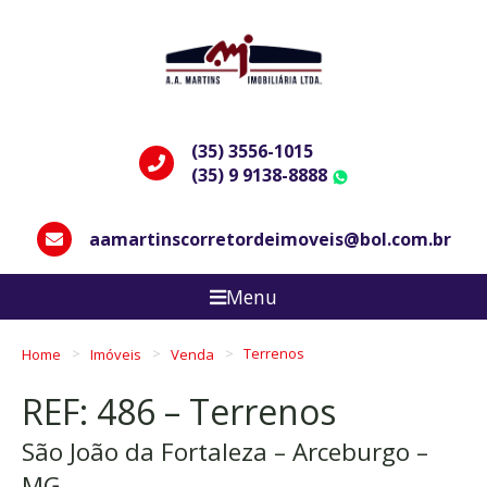
(35) 3556-1015
(35) 9 9138-8888
WhatsApp
aamartinscorretordeimoveis@bol.com.br
Menu
Home
Imóveis
Venda
Terrenos
REF: 486 – Terrenos
São João da Fortaleza – Arceburgo –
MG