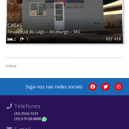
CASAS
Residencial do Lago
–
Arceburgo
–
MG
REF 418
2
1
Voltar
Siga-nos nas redes sociais
Telefones
(35) 3556-1015
(35) 9 9138-8888
WhatsApp