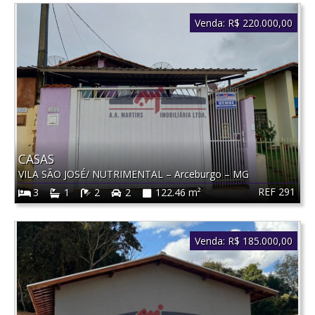
Venda:
R$ 220.000,00
CASAS
VILA SÃO JOSÉ/ NUTRIMENTAL
–
Arceburgo
–
MG
REF 291
3
1
2
2
122.46 m²
Venda:
R$ 185.000,00