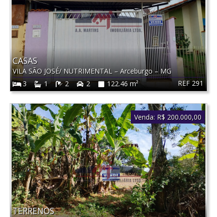
CASAS
VILA SÃO JOSÉ/ NUTRIMENTAL
–
Arceburgo
–
MG
REF 291
3
1
2
2
122.46 m²
Venda:
R$ 200.000,00
TERRENOS