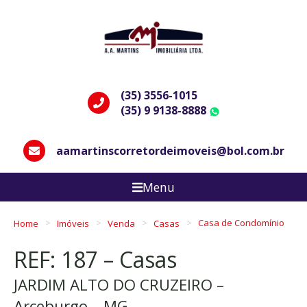
(35) 3556-1015
(35) 9 9138-8888
WhatsApp
aamartinscorretordeimoveis@bol.com.br
Menu
Home
Imóveis
Venda
Casas
Casa de Condomínio
REF: 187 – Casas
JARDIM ALTO DO CRUZEIRO –
Arceburgo – MG