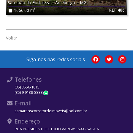
São João da Fortaleza
–
Arceburgo
–
MG
REF 486
1066.00 m²
Voltar
Siga-nos nas redes sociais
Telefones
(35) 3556-1015
(35) 9 9138-8888
WhatsApp
E-mail
aamartinscorretordeimoveis@bol.com.br
Endereço
RUA PRESIDENTE GETULIO VARGAS 699 - SALA A