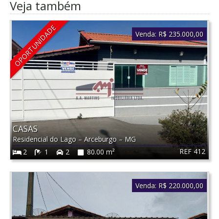
Veja também
OPORTUNIDADE
Venda:
R$ 235.000,00
CASAS
Residencial do Lago
–
Arceburgo
–
MG
REF 412
2
1
2
80.00 m²
Venda:
R$ 220.000,00