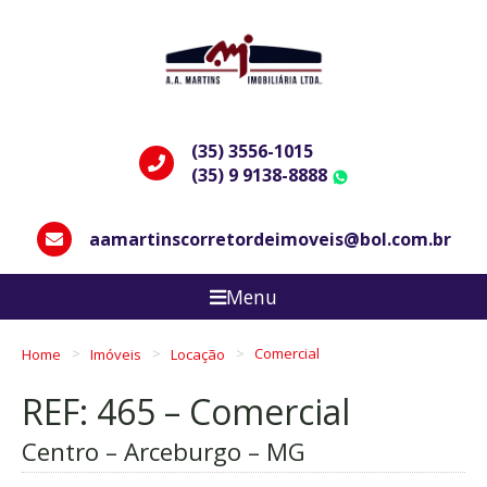
(35) 3556-1015
(35) 9 9138-8888
WhatsApp
aamartinscorretordeimoveis@bol.com.br
Menu
Home
Imóveis
Locação
Comercial
REF: 465 – Comercial
Centro – Arceburgo – MG