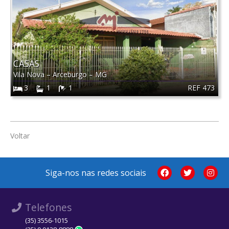
CASAS
Vila Nova
–
Arceburgo
–
MG
REF 473
3
1
1
Voltar
Siga-nos nas redes sociais
Telefones
(35) 3556-1015