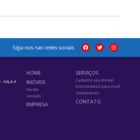
Siga-nos nas redes sociais
HOME
SERVIÇOS
Cadastre seu Imóvel
IMÓVEIS
- SALA A
Encontramos para Você
Venda
Simuladores
Locação
CONTATO
EMPRESA