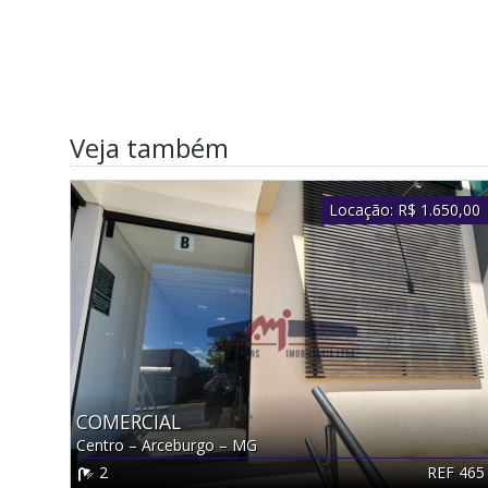
Veja também
Locação:
R$ 1.650,00
COMERCIAL
Centro
–
Arceburgo
–
MG
REF 465
2