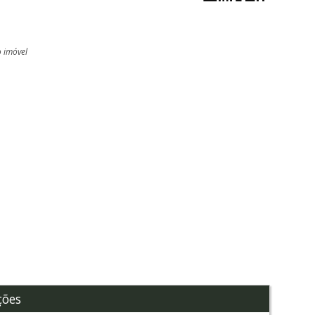
o imóvel
l
ções