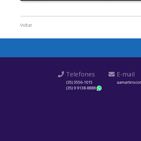
Voltar
Telefones
E-mail
(35) 3556-1015
aamartinsco
(35) 9 9138-8888
WhatsApp