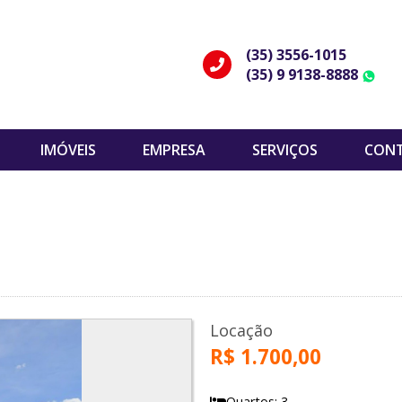
(35) 3556-1015
(35) 9 9138-8888
W
IMÓVEIS
EMPRESA
SERVIÇOS
CON
Locação
R$ 1.700,00
Quartos: 3