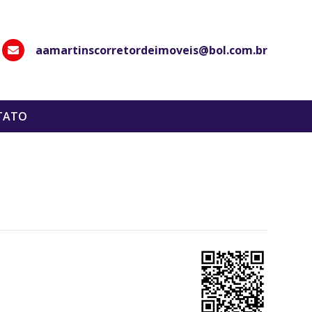
aamartinscorretordeimoveis@bol.com.br
hatsApp
TATO