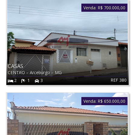
Venda:
R$ 700.000,00
CASAS
CENTRO
–
Arceburgo
–
MG
REF 380
2
1
3
Venda:
R$ 650.000,00