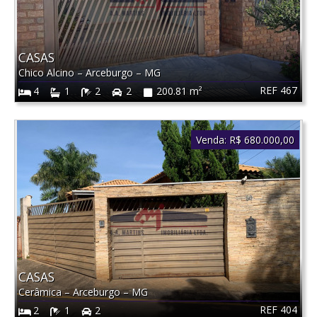
CASAS
Chico Alcino
–
Arceburgo
–
MG
REF 467
4
1
2
2
200.81 m²
Venda:
R$ 680.000,00
CASAS
Cerâmica
–
Arceburgo
–
MG
REF 404
2
1
2