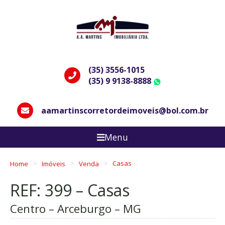
(35) 3556-1015
(35) 9 9138-8888
WhatsApp
aamartinscorretordeimoveis@bol.com.br
Menu
Home
Imóveis
Venda
Casas
REF: 399 – Casas
Centro – Arceburgo – MG