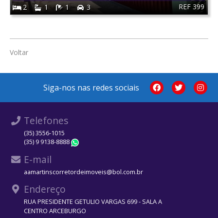
REF 399
2
1
1
3
Voltar
Siga-nos nas redes sociais
Telefones
(35) 3556-1015
(35) 9 9138-8888
WhatsApp
E-mail
aamartinscorretordeimoveis@bol.com.br
Endereço
RUA PRESIDENTE GETULIO VARGAS 699 - SALA A
CENTRO ARCEBURGO