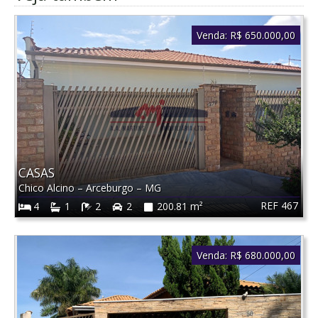
Venda:
R$ 650.000,00
CASAS
Chico Alcino
–
Arceburgo
–
MG
REF 467
4
1
2
2
200.81 m²
Venda:
R$ 680.000,00