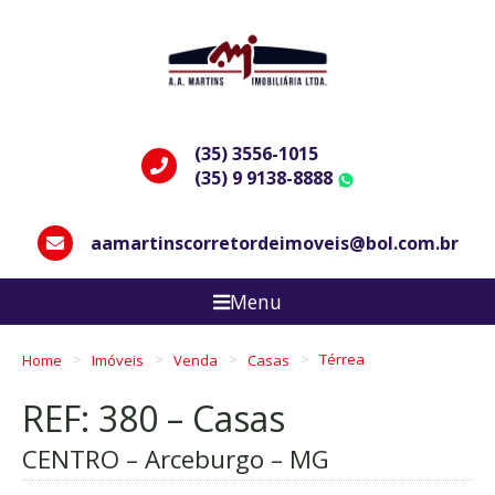
(35) 3556-1015
(35) 9 9138-8888
WhatsApp
aamartinscorretordeimoveis@bol.com.br
Menu
Home
Imóveis
Venda
Casas
Térrea
REF: 380 – Casas
CENTRO – Arceburgo – MG