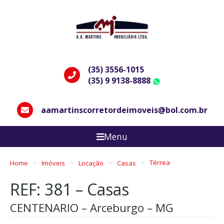
(35) 3556-1015
(35) 9 9138-8888
WhatsApp
aamartinscorretordeimoveis@bol.com.br
Menu
Home
Imóveis
Locação
Casas
Térrea
REF: 381 – Casas
CENTENARIO – Arceburgo – MG