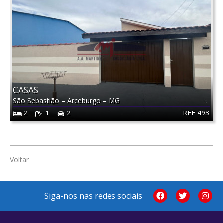
CASAS
São Sebastião
–
Arceburgo
–
MG
REF 493
2
1
2
Voltar
Siga-nos nas redes sociais