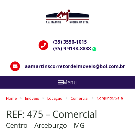
(35) 3556-1015
(35) 9 9138-8888
WhatsApp
aamartinscorretordeimoveis@bol.com.br
Menu
Home
Imóveis
Locação
Comercial
Conjunto/Sala
REF: 475 – Comercial
Centro – Arceburgo – MG