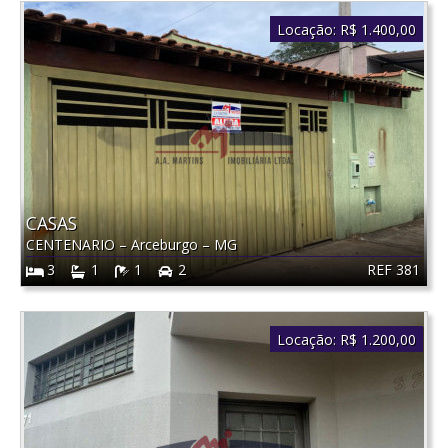
Locação:
R$ 1.400,00
CASAS
CENTENARIO
–
Arceburgo
–
MG
REF 381
3
1
1
2
Locação:
R$ 1.200,00