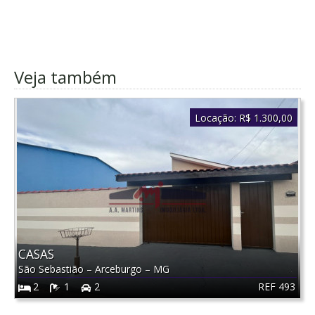
Veja também
Locação:
R$ 1.300,00
CASAS
São Sebastião
–
Arceburgo
–
MG
REF 493
2
1
2