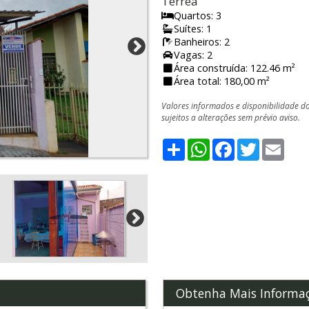
Térrea
Quartos: 3
Suítes: 1
Banheiros: 2
Vagas: 2
Área construída: 122.46 m²
Área total: 180,00 m²
Valores informados e disponibilidade d
sujeitos a alterações sem prévio aviso.
Share
WhatsApp
Facebook
Twitter
Emai
Obtenha Mais Informa