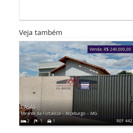
Veja também
Venda:
R$ 240.000,00
CASAS
Mirante da Fortaleza
–
Arceburgo
–
MG
REF 442
2
1
1