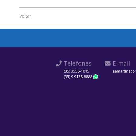
Voltar
Telefones
E-mail
(35) 3556-1015
aamartinsco
(35) 9 9138-8888
WhatsApp