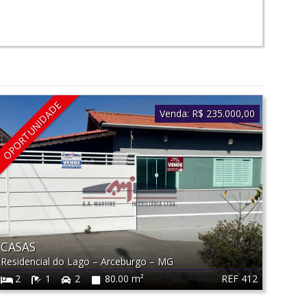
OPORTUNIDADE
Venda:
R$ 235.000,00
CASAS
Residencial do Lago
–
Arceburgo
–
MG
REF 412
2
1
2
80.00 m²