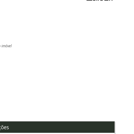
o imóvel
l
ções