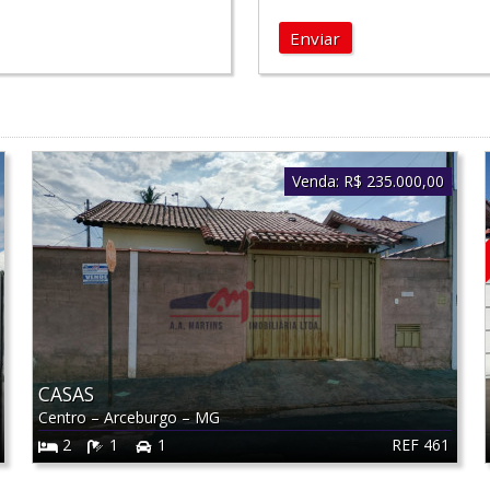
Enviar
Venda:
R$ 235.000,00
CASAS
Centro
–
Arceburgo
–
MG
REF 461
2
1
1