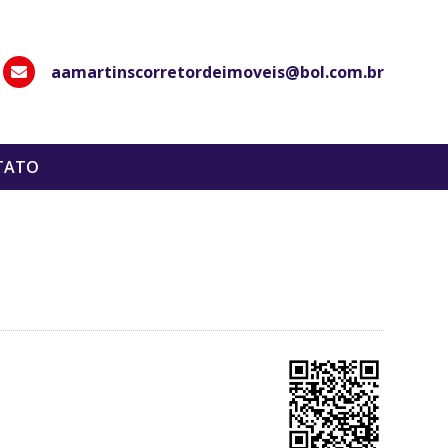
aamartinscorretordeimoveis@bol.com.br
hatsApp
TATO