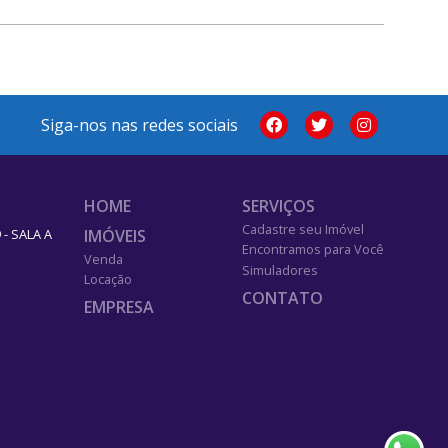
Siga-nos nas redes sociais
HOME
SERVIÇOS
Cadastre seu Imóvel
IMÓVEIS
- SALA A
Encontramos para Você
Venda
Simuladores
Locação
CONTATO
EMPRESA