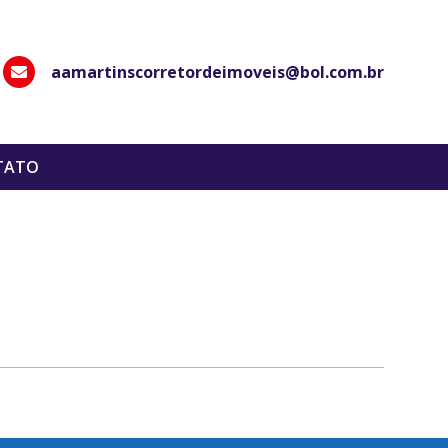
aamartinscorretordeimoveis@bol.com.br
hatsApp
TATO