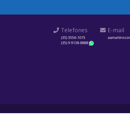
Telefones
E-mail
(35) 3556-1015
aamartinsco
(35) 9 9138-8888
WhatsApp