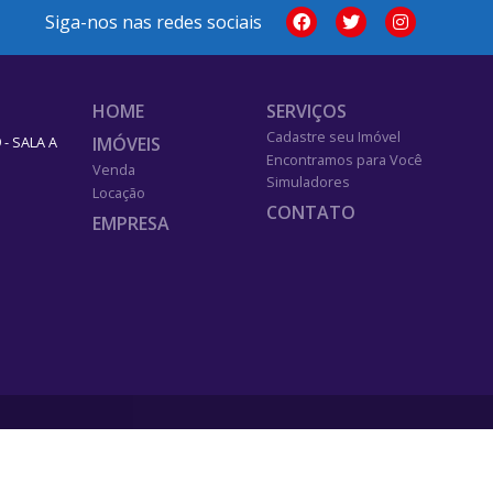
Siga-nos nas redes sociais
HOME
SERVIÇOS
Cadastre seu Imóvel
IMÓVEIS
- SALA A
Encontramos para Você
Venda
Simuladores
Locação
CONTATO
EMPRESA