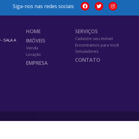
Siga-nos nas redes sociais
HOME
SERVIÇOS
Cadastre seu Imóvel
IMÓVEIS
- SALA A
Encontramos para Você
Venda
Simuladores
Locação
CONTATO
EMPRESA