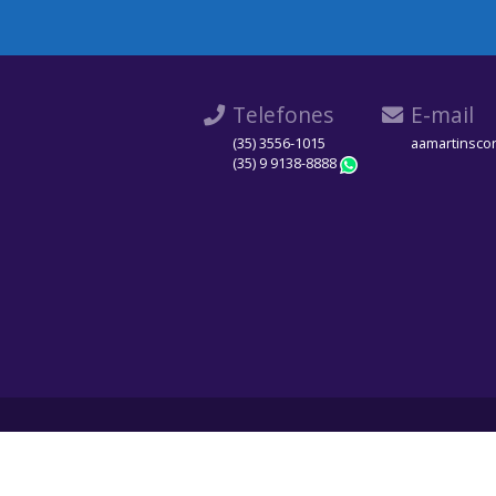
Telefones
E-mail
(35) 3556-1015
aamartinsco
(35) 9 9138-8888
WhatsApp