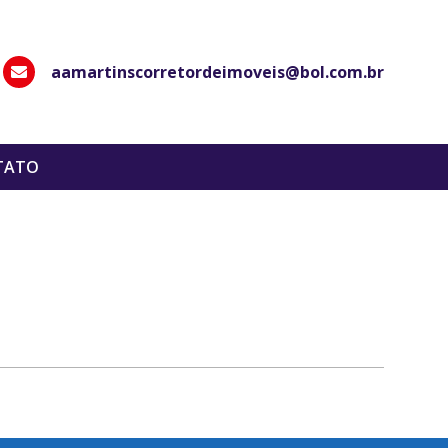
aamartinscorretordeimoveis@bol.com.br
hatsApp
TATO