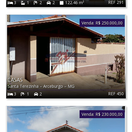
REF 291
3
1
2
2
122.46 m²
Venda:
R$ 250.000,00
CASAS
Santa Terezinha
–
Arceburgo
–
MG
REF 450
3
1
2
Venda:
R$ 230.000,00