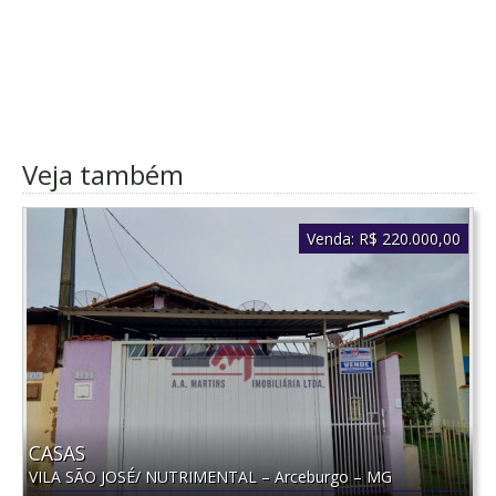
Veja também
Venda:
R$ 220.000,00
CASAS
VILA SÃO JOSÉ/ NUTRIMENTAL
–
Arceburgo
–
MG