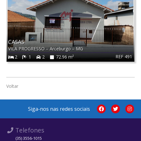
CASAS
VILA PROGRESSO
–
Arceburgo
–
MG
REF 491
2
1
2
72.96 m²
Voltar
Siga-nos nas redes sociais
Telefones
(35) 3556-1015