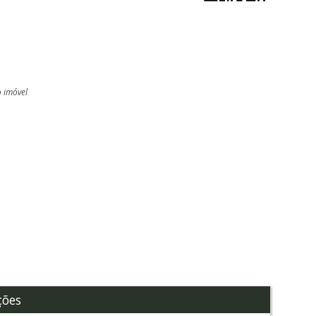
o imóvel
l
ções