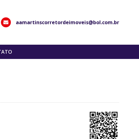
aamartinscorretordeimoveis@bol.com.br
hatsApp
TATO