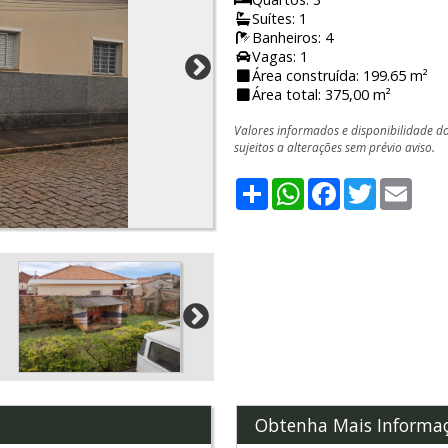
Suítes: 1
Banheiros: 4
Vagas: 1
Área construída: 199.65 m²
Área total: 375,00 m²
Valores informados e disponibilidade d
sujeitos a alterações sem prévio aviso.
Share
WhatsApp
Facebook
Twitter
Emai
Obtenha Mais Informa