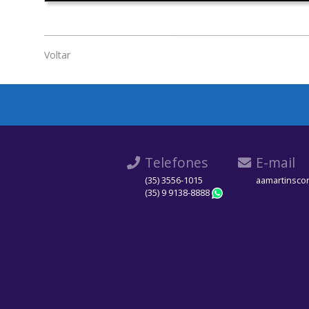
Voltar
Telefones
E-mail
(35) 3556-1015
aamartinsco
(35) 9 9138-8888
WhatsApp