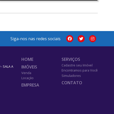
Siga-nos nas redes sociais
HOME
SERVIÇOS
Cadastre seu Imóvel
IMÓVEIS
- SALA A
Encontramos para Você
Venda
Simuladores
Locação
CONTATO
EMPRESA