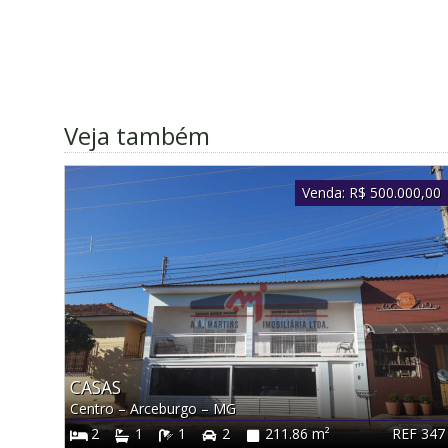
Veja também
Venda:
R$ 500.000,00
CASAS
Centro
–
Arceburgo
–
MG
REF 347
2
1
1
2
211.86 m²