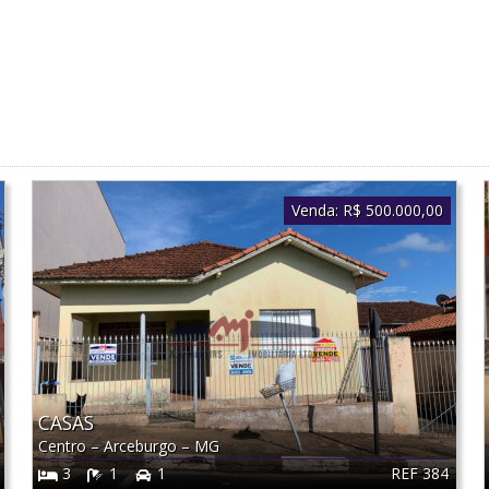
Venda:
R$ 500.000,00
CASAS
Centro
–
Arceburgo
–
MG
REF 384
3
1
1