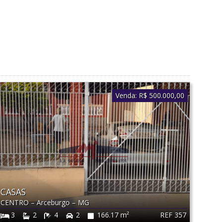
Venda:
R$ 500.000,00
CASAS
CENTRO
–
Arceburgo
–
MG
REF 357
3
2
4
2
166.17 m²