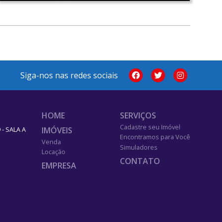
Siga-nos nas redes sociais
HOME
SERVIÇOS
Cadastre seu Imóvel
IMÓVEIS
- SALA A
Encontramos para Você
Venda
Simuladores
Locação
CONTATO
EMPRESA