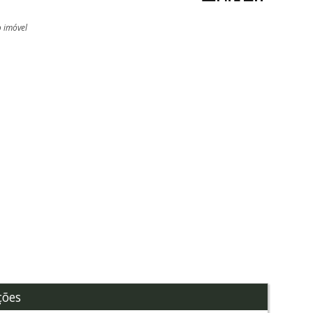
o imóvel
l
ções