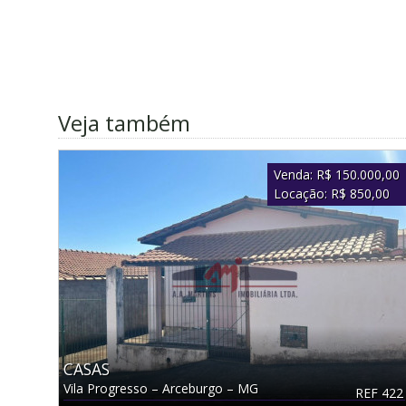
Veja também
Venda:
R$ 150.000,00
Locação:
R$ 850,00
CASAS
Vila Progresso
–
Arceburgo
–
MG
REF 422