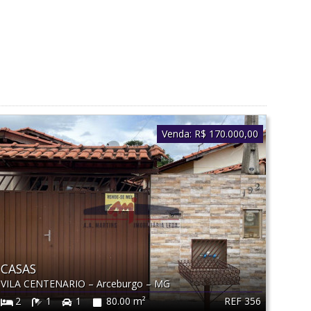
Venda:
R$ 170.000,00
CASAS
VILA CENTENARIO
–
Arceburgo
–
MG
REF 356
2
1
1
80.00 m²