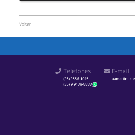
Voltar
Telefones
E-mail
(35) 3556-1015
aamartinsco
(35) 9 9138-8888
WhatsApp