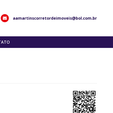
aamartinscorretordeimoveis@bol.com.br
hatsApp
TATO