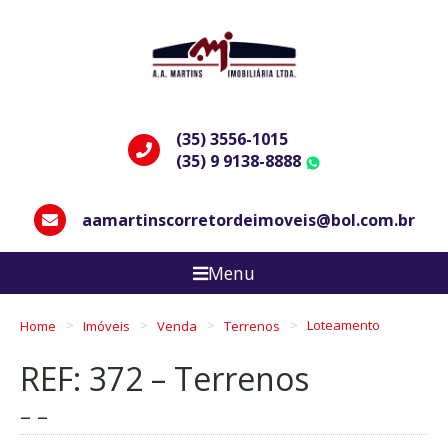
(35) 3556-1015
(35) 9 9138-8888
WhatsApp
aamartinscorretordeimoveis@bol.com.br
Menu
Home
Imóveis
Venda
Terrenos
Loteamento
REF: 372 – Terrenos
– –