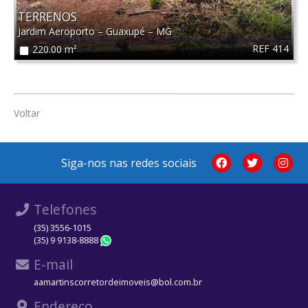
TERRENOS
Jardim Aeroporto
–
Guaxupé
–
MG
REF 414
220.00 m²
Voltar
Siga-nos nas redes sociais
Telefones
(35) 3556-1015
(35) 9 9138-8888
WhatsApp
E-mail
aamartinscorretordeimoveis@bol.com.br
Endereço