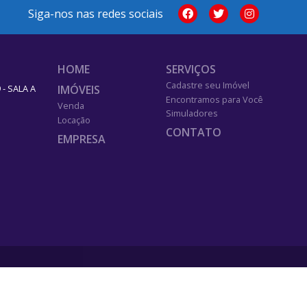
Siga-nos nas redes sociais
HOME
SERVIÇOS
Cadastre seu Imóvel
IMÓVEIS
- SALA A
Encontramos para Você
Venda
Simuladores
Locação
CONTATO
EMPRESA