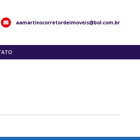
aamartinscorretordeimoveis@bol.com.br
hatsApp
TATO