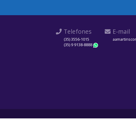
Telefones
E-mail
(35) 3556-1015
aamartinsco
(35) 9 9138-8888
WhatsApp