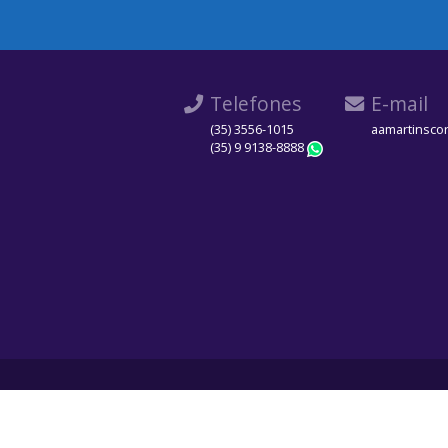
Telefones
E-mail
(35) 3556-1015
aamartinsco
(35) 9 9138-8888
WhatsApp