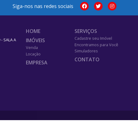
Siga-nos nas redes sociais
HOME
SERVIÇOS
Cadastre seu Imóvel
IMÓVEIS
- SALA A
Encontramos para Você
Venda
Simuladores
Locação
CONTATO
EMPRESA