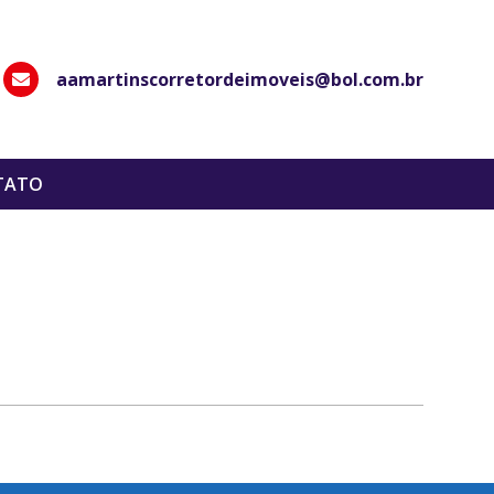
aamartinscorretordeimoveis@bol.com.br
hatsApp
TATO