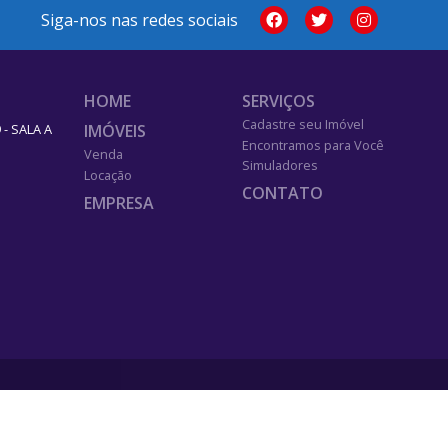
Siga-nos nas redes sociais
HOME
SERVIÇOS
Cadastre seu Imóvel
IMÓVEIS
- SALA A
Encontramos para Você
Venda
Simuladores
Locação
CONTATO
EMPRESA