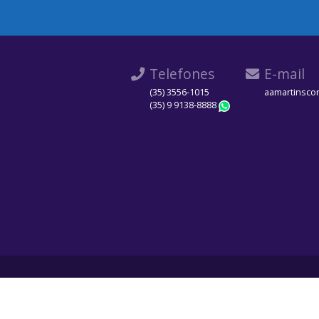
Telefones
E-mail
(35) 3556-1015
aamartinsco
(35) 9 9138-8888
WhatsApp