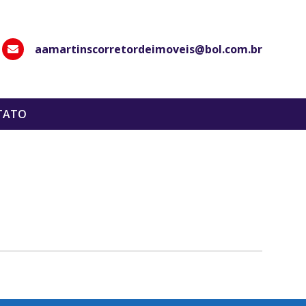
aamartinscorretordeimoveis@bol.com.br
hatsApp
TATO