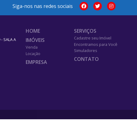
Siga-nos nas redes sociais
HOME
SERVIÇOS
Cadastre seu Imóvel
IMÓVEIS
- SALA A
Encontramos para Você
Venda
Simuladores
Locação
CONTATO
EMPRESA