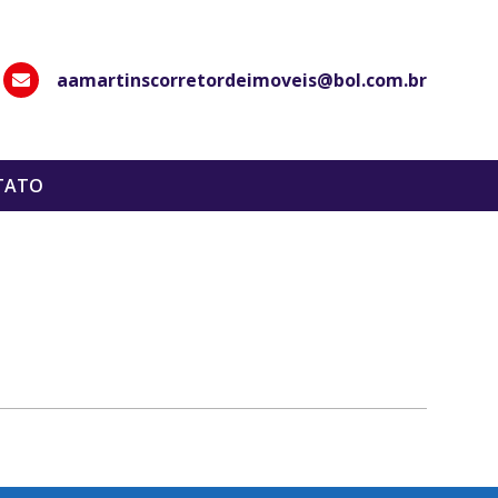
aamartinscorretordeimoveis@bol.com.br
hatsApp
TATO