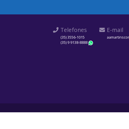
Telefones
E-mail
(35) 3556-1015
aamartinsco
(35) 9 9138-8888
WhatsApp